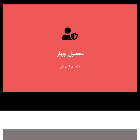
اطلاعات بیشتر
لورم ایپسوم متن ساختگی با تولید سادگی نامفهوم از صنعت چاپ و با استفاده از
طراحان گرافیک است.
محصول چهار
اینجا کلیک کنید
۱۵۰ هزار تومان