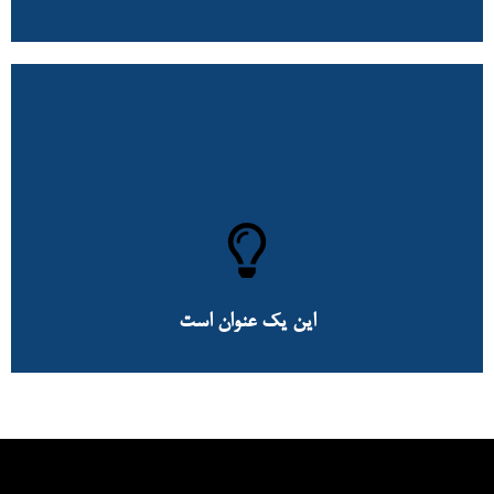
این یک عنوان است
لورم ایپسوم متن ساختگی با تولید سادگی نامفهوم از صنعت چاپ و با استفاده از
طراحان گرافیک است. چاپگرها و متون بلکه روزنامه و مجله در ستون و سطرآنچنان که
لازم است و برای شرایط فعلی تکنولوژی مورد نیاز و کاربردهای متنوع با هدف بهبود
ابزارهای کاربردی می باشد
اینجا کلیک کنید
این یک عنوان است