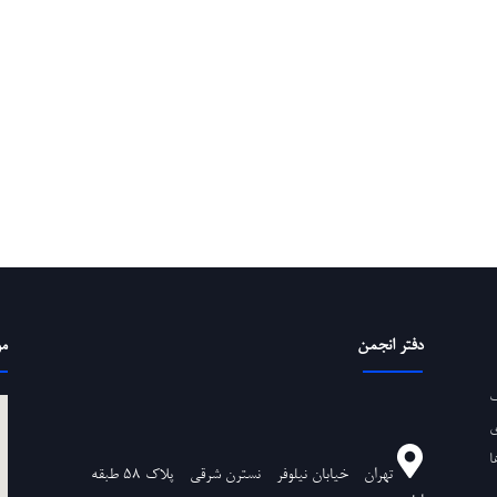
دفتر انجمن
مو
ف
ی
ا
تهران - خیابان نیلوفر - نسترن شرقی - پلاک ۵۸ طبقه