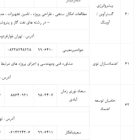
شکاردینار
پیشروانرژی
۶۰
گسترآوین /
مطالعات امکان سنجی ، طراحی پروژه ، تامین تجهیزات ، مدیر
آویتک
– در رشته های نفت گاز و پتروشی
آدرس : تهران بلوارفردوس شرق
جوادمیرمعینی
۹۹۰۶۴۱۰
۰۸۳۳۸۲۴۸۲۲۸
۰
۶۱
اعتمادسازان توی
مشاوره فنی ومهندسی و اجرای پروژه های مرتبط درز
آدرس : 
سجاد نوری زمان
۶
۸۸۶۴۰۹۲۱
۹۸۰۳۴۰۷
آبادی
حامیان توسعه
۶۲
اعتماد
آدرس : تهر
سعیدباغکار
۹۹۰۶۴۱۱
۰۶۱۴۲۲۴۳۰۶
۶