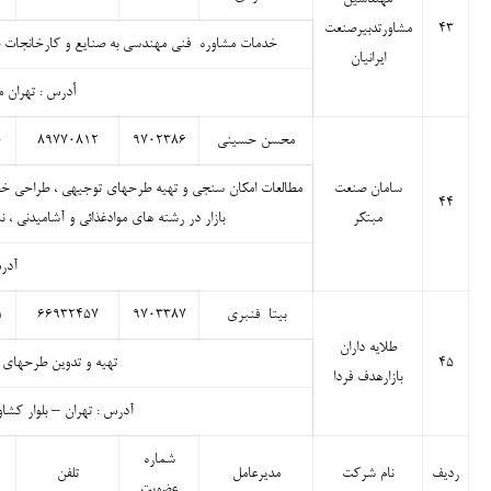
۴۳
مشاورتدبیرصنعت
خدمات مشاوره فنی مهندسی به صنایع و کارخانجات صن
ایرانیان
أدرس : تهران مید
محسن حسینی
۹۷۰۲۳۸۶
۸۹۷۷۰۸۱۲
۰
سامان صنعت
مطالعات امکان سنجی و تهیه طرحهای توجیهی ، طراحی خطوط
۴۴
مبتکر
بازار در رشته های موادغذائی و آشامیدنی ، 
آدرس
بیتا قنبری
۹۷۰۳۳۸۷
۶۶۹۳۲۴۵۷
۱
طلایه داران
۴۵
تهیه و تدوین طرحهای 
بازارهدف فردا
آدرس : تهران – بلوار کشاورز – 
شماره
ردیف
نام شرکت
مدیرعامل
تلفن
عضویت