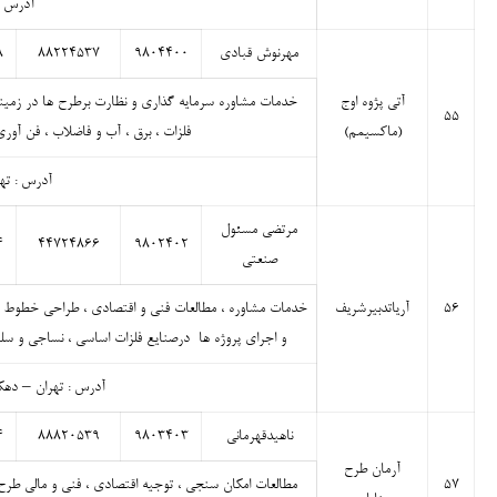
آدرس : 
مهرنوش قبادی
۹۸۰۴۴۰۰
۸۸۲۲۴۵۳۷
۸
آتی پژوه اوج
خدمات مشاوره سرمایه گذاری و نظارت برطرح ها در زمینه ه
۵۵
(ماکسیمم)
فلزات ، برق ، آب و فاضلاب ، فن آور
آدرس : تهران
مرتضی مسئول
۴
۴۴۷۲۴۸۶۶
۹۸۰۲۴۰۲
صنعتی
۵۶
آریاتدبیرشریف
خدمات مشاوره ، مطالعات فنی و اقتصادی ، طراحی خطوط 
و اجرای پروژه ها درصنایع فلزات اساسی ، نساجی و سلو
آدرس : تهران – دهکده ا
ناهیدقهرمانی
۹۸۰۳۴۰۳
۸۸۸۲۰۵۳۹
۴
آرمان طرح
۵۷
مطالعات امکان سنجی ، توجیه اقتصادی ، فنی و مالی طرح