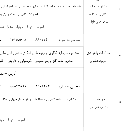
مشاورسرمایه
خدمات مشاوره سرمایه گذاری و تهیه طرح در صنایع اصلی موض
۱۲
گذاری ستاره
فضولات دامی ) نفت و پترو
صنعت پردازان
آدرس –تهران خیابان سئول شمالی 
محمدرضا شریف
۸۸۰۲۲۴۹
۲۶۳۵۸۶۰۸
۸
مطالعات راهبردی
مشاوره سرمایه گذاری و تهیه طرح امکان سنجی فنی مالی
۱۳
سپینودشرق
صنایع نفت گاز و پتروشیمی- شیمیائی و داروئی – ف
آدرس – تهران
مجتبی قدمیاری
۸۹۰۱۲۶۴
۸۸۵۴۲۸۹۸
۴
مهندسین
مشاوره سرمایه گذاری ، مطالعات و تهیه طرحهای امکان
۱۴
مشاورنافع امین
آدرس –تهران خیابان 