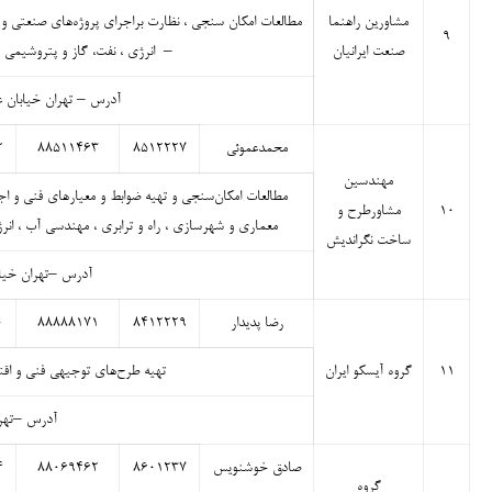
مشاورین راهنما
مطالعات امکان سنجی ، نظارت براجرای پروژه‌های صنعتی و 
۹
صنعت ایرانیان
– انرژی ، نفت، گاز و پتروشیمی
آدرس – تهران خیابان عباس آباد-
محمدعموئی
۸۵۱۲۲۲۷
۸۸۵۱۱۴۶۳
۲
مهندسین
مطالعات امکان‌سنجی و تهیه ضوابط و معیارهای فنی و 
۱۰
مشاورطرح و
معماری و شهرسازی ، راه و ترابری ، مهندسی آب ، انر
ساخت نگراندیش
آدرس –تهران خیاب
رضا پدیدار
۸۴۱۲۲۲۹
۸۸۸۸۸۱۷۱
۰
۱۱
گروه آیسکو ایران
تهیه طرح‌های توجیهی فنی و اقت
آدرس –تهران می
صادق خوشنویس
۸۶۰۱۲۳۷
۸۸۰۶۹۴۶۲
۴
گروه