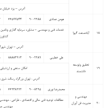
آدرس – یزد خیابان م
هومن عمادی
۹۰۰۲۲۸۸
۶۶۵۷۷۵۴۴
۲
خدمات فنی و مهندسی – مشاوره سرمایه گذاری وتامین من
۱۸
آبادصنعت گیوا
کشاورزی
آدرس – تهران شهرآرا پایی
علی خطیبی
۹۰۰۲۲۸۹
۸۸۸۸۳۹۱۳
۱
تحقیق وتوسعه
۱۹
امکان سنجی و ارزشیابی
دانشمند
آدرس : تهران بزرگراه رسالت شرق به غ
محمدرضا نوری
۹۰۰۸۲۹۵
۶۶۹۳۸۹۹۲
۵
مهندسی و
مطالعات توجیه فنی ،مالی و اقتصادی ، طراحی ، مهند
۲۰
مدیریت فن آوران
مهندسی صاح