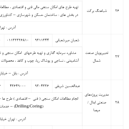
تهیه طرح های امکان سنجی مالی فنی و اقتصادی ، مطالعات 
۲۶
شباهنگ برکت
در بخش های : ساختمان ،مسکن و شهرسازی – کشاورزی و 
آدرس : تهران
شعبان میرشعبانی
۹۳۱۱۳۴۴
۰۱۱۳۲۳۲۶۸۱۰
۰
تدبیرپویان صنعت
مشاوره سرمایه گذاری و تهیه طرحهای امکان سنجی و تا
۲۷
شمال
آشامیدنی ، نساجی و پوشاک ريا، چوب و کاغذ ، محصولات ش
آدرس : بابل – خیابا
عبدالحسین شریفی
۹۳۰۴۳۳۶
۴۳۶۴۹۰۰۰
۶
مدیریت پروژه‌های
انجام مطالعات امکان سنجی ( فنی – اقتصادی ) طرح ها 
۲۸
صنعتی ابدال /
(Drilling/Coring) – خدمات بازرسی فنی – طراحی و تامین پمپ های سانتریفوژ – انجام نظارت های فنی –
مپصا
آدرس : تهران خیابا