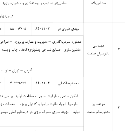
مشاورپولاد
اساسی(نورد، ذوب و ریخته‌گری و ماشین‌سازی) 
آدرس:تهران- ی
مهدی داوری فر
۸۴۰۲۲۰۳
۸۸۰۰۶۷۰۵
۵
مشاوره سرمایه‌گذاری – مدیریت و نظارت برپروژه – طراحی
مهندسی
۲
ماشین‌سازی ، صنایع نساجی وسلولزی(کاغذ ، چاپ و بسته 
پادوسپان صنعت
آدرس – تهران جنوب به شمال بز
محمدرضاکمانی
۸۴۰۱۲۰۴
۴۰۲۲۹۵۲۳
۳
امکان سنجی ، ظرفیت سنجی و مطالعات اولیه- بررسی فنی 
مهندسین
طرحها- اجرا، نظارت براجرا و کنترل پروژه – خدمات م
۳
مشاورصامرصنعت
تولید – بهینه سازی مصرف انرژی در درصنایع اصلی موضوع