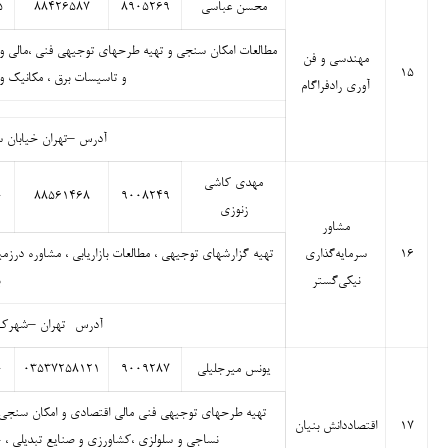
محسن عباسی
۸۹۰۵۲۶۹
۸۸۴۲۶۵۸۷
۵
مطالعات امکان سنجی و تهیه طرحهای توجیهی فنی ،مالی و
مهندسی و فن
۱۵
و تاسیسات برق ، مکانیک 
آوری رادفراگام
آدرس –تهران خیابان سهرورد
مهدی کاشی
۰
۸۸۵۶۱۴۶۸
۹۰۰۸۲۴۹
زنوزی
مشاور
۱۶
سرمایه‌گذاری
تهیه گزارشهای توجیهی ، مطالعات بازاریابی ، مشاوره درز
نیکی‌گستر
آدرس- تهران –شهرک غرب – بلو
یونس میرجلیلی
۹۰۰۹۲۸۷
۰۳۵۳۷۲۵۸۱۲۱
۰
تهیه طرحهای توجیهی فنی مالی اقتصادی و امکان سنجی ،
۱۷
اقتصاددانش بنیان
نساجی و سلولزی ،کشاورزی و صنایع تبدیلی ، خ