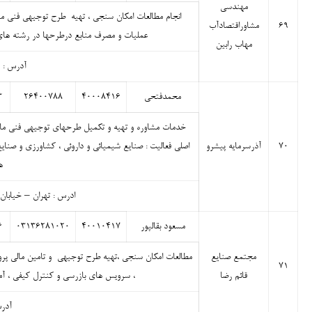
مهندسی
انجام مطالعات امکان سنجی ، تهیه طرح توجیهی فنی مال
۶۹
مشاوراقتصادآب
عملیات و مصرف منابع درطرحها در رشته های 
مهاب رابین
آدرس : م
محمدفتحی
۴۰۰۰۸۴۱۶
۲۶۴۰۰۷۸۸
۳
خدمات مشاوره و تهیه و تکمیل طرحهای توجیهی فنی مال
۷۰
آذرسرمایه پیشرو
اصلی فعالیت : صنایع شیمیائی و داروئی ، کشاورزی و صنا
ه
ادرس : تهران – خیابان شریعتی 
مسعود بقالپور
۴۰۰۱۰۴۱۷
۰۳۱۳۶۲۸۱۰۲۰
۶
مجتمع صنایع
مطالعات امکان سنجی ،تهیه طرح توجیهی و تامین مالی پرو
۷۱
قائم رضا
، سرویس های بازرسی و کنترل کیفی ، آمو
آدرس