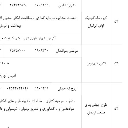
نگاراردکانیان
۹۷۰۹۳۹۹
۲۶۳۷۴۵۶۵
۶
گروه ماندگارنیک
خدمات مشاوره سرمایه گذاری ، مطالعات امکان سنجی اق
۵۲
آوای ایرانیان
بهداشت و درمان 
آدرس : تهران بلوارارتش – شهرک نفت خیابان خسرو – بن بست زیبا 
مرتضی بذرافشان
۹۸۰۸۳۹۰
۴۵۲۵۷۰۰۰
۲
۵۳
نگین شهرنوین
خدمات ک
آدرس: تهران –
روح اله جهانی
۹۸۰۹۳۹۱
۰۴۵۳۳۷۳۲۶۲۶
۰
مشاوره سرمایه گذاری ، مطالعات و تهیه طرح های امکان
طرح جهانی بنای
۵۴
موادغذائی و ، کشاورزی و صنایع تبدیلی ، شیمیائی و دا
صنعت اردبیل