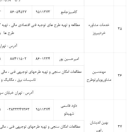
کامبیزجامع
۹۵۱۱۳۷۳
۸۶۰۵۴۵۲۷
۲
خدمات مشاوره
مطالعه و تهیه طرح های توجیه فنی اقتصادی مالی ، تهیه 
۳۵
خردپیروز
طرح ها- بر
آدرس : تهران
امیرحسین پور
۸۶۰۱۲۳۴
۸۸۴۱۱۵۰۲
۹
مهندسین
مطالعات امکان سنجی و تهیه طرحهای توجیهی فنی ، مالی 
۳۶
مشاورپویاپرتوطرح
تاسیسات برق ، مکانیک و
آدرس : تهران خیابان سهروردی شم
داود قاسمی
۹
۰۳۸۳۳۳۴۹۳۶۳
۹۵۱۱۳۷۴
شهیدلو
بهین اندیشان
۳۷
مطالعات امکان سنجی و تهیه طرحهای توجیهی فنی ، مالی 
راهبر