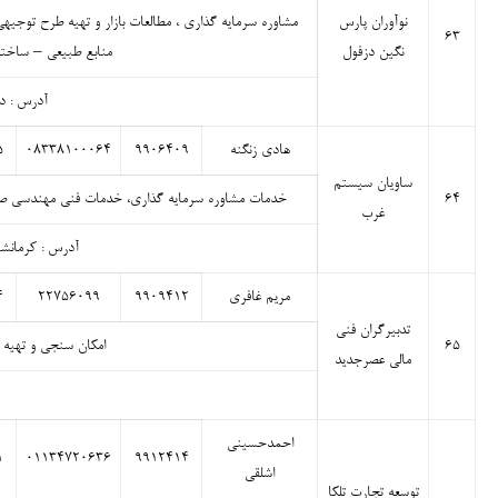
نوآوران پارس
مشاوره سرمایه گذاری ، مطالعات بازار و تهیه طرح توجیهی
۶۳
نگین دزفول
منابع طبیعی – ساخت
آدرس : دزفول 
هادی زنگنه
۹۹۰۶۴۰۹
۰۸۳۳۸۱۰۰۰۶۴
۵
ساویان سیستم
۶۴
خدمات مشاوره سرمایه گذاری، خدمات فنی مهندسی صتا
غرب
آدرس : کرمانشاه سه راه ۲۲ بهمن ساختمان هم
مریم غافری
۹۹۰۹۴۱۲
۲۲۷۵۶۰۹۹
۴
تدبیرگران فنی
۶۵
امکان سنجی و تهیه 
مالی عصرجدید
احمدحسینی
۱
۰۱۱۳۴۷۲۰۶۳۶
۹۹۱۲۴۱۴
اشلقی
توسعه تجارت تلکا