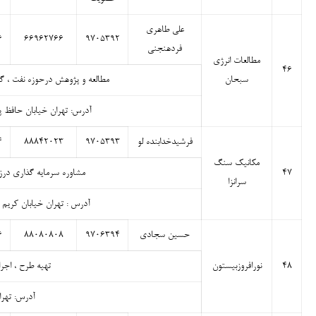
علی طاهری
۶
۶۶۹۶۲۷۶۶
۹۷۰۵۳۹۲
فردهنجنی
مطالعات انرژی
۴۶
سبحان
مطالعه و پژوهش درحوزه نفت ، گاز
آدرس: تهران خیابان حافظ پایین ت
فرشیدخدابنده لو
۹۷۰۵۳۹۳
۸۸۸۴۲۰۲۳
۴
مکانیک سنگ
۴۷
مشاوره سرمایه گذاری درز
سرانزا
آدرس : تهران خیابان کریم خان –
حسین سجادی
۹۷۰۶۳۹۴
۸۸۰۸۰۸۰۸
۶
۴۸
نورافروزبیستون
تهیه طرح ، اجرا
آدرس: تهران