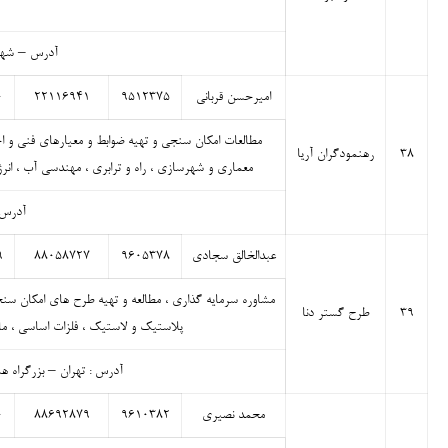
آدرس – شهرک
امیرحسن قربانی
۹۵۱۲۳۷۵
۲۲۱۱۶۹۴۱
۰
مطالعات امکان سنجی و تهیه ضوابط و معیارهای فنی و 
۳۸
رهنمودگران آریا
معماری و شهرسازی ، راه و ترابری ، مهندسی آب ، انر
آدرس –تهر
عبدالخالق سجادی
۹۶۰۵۳۷۸
۸۸۰۵۸۷۲۷
۹
مشاوره سرمایه گذاری ، مطالعه و تهیه طرح های امکان سنج
۳۹
طرح گستر دنا
پلاستیک و لاستیک ، فلزات اساسی ، ما
آدرس : تهران – بزرگراه همت
محمد نصیری
۹۶۱۰۳۸۲
۸۸۶۹۲۸۷۹
۰