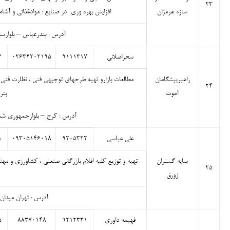
۲۳
سازه هرمزان
افزایش بهره وری در صنایع : موادغذائی و آشا
آدرس : بندرعباس – بلوارسادآ
سحراصلانی
۹۱۱۱۳۱۷
۰۲۶۳۴۲۰۲۱۹۵
۴
راهبرپیشگامان
مطالعات بازارو تهیه طرحهای توجیهی فنی ، نظارت فنی 
۲۴
آموت
پتر
آدرس : کرج – بلوارجمهوری شمالی بال
علی عباسی
۹۲۰۵۳۲۲
۰۹۳۰۵۱۴۶۰۱۸
۱
سایه گستران
تهیه و توزیع کلیه اقلام بازرگانی صنعتی ، کشاورزی و مه
۲۵
زورق
آدرس : تهران میدان س
فهیمه داوری
۹۲۱۲۳۳۱
۸۸۳۷۰۱۴۸
۵