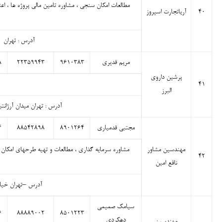
مطالعات امکان سنجی ، مشاوره تامین مالی پروژه ها ، اعت
۴۰
آریاتجارت اسپروز
آدرس : تهران- سع
مریم قدیری
۹۶۱۰۳۸۳
۲۲۳۵۹۹۴۳
۸
پرشین داروی
۴۱
البرز
آدرس : تهران میدان آرژانتین خیابان بخارس
مجتبی قدمیاری
۸۹۰۱۲۶۴
۸۸۵۴۲۸۹۸
۴
مهندسین مشاور
مشاوره سرمایه گذاری ، مطالعات و تهیه طرحهای امکان
۴۲
نافع امین
آدرس –تهران خیابان 
سیامک صمیمی
۶
۸۸۸۸۹۰۰۲
۸۵۰۱۲۲۳
دهکردی
مهندسین