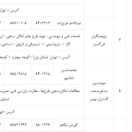
آدرس – تهران
عبدالاحد فرج‌زاده
۸۴۱۲۲۱۲
۸۸۷۱۰۱۰۸
۷
پژوهشگران
خدمات فنی و مهندسی ، تهیه طرح های امکان سنجی ، ارزیا
۷
فن‌گستر
گاز – پتروشیمی – شیمیائی و داروئی – نساجی و س
آدرس – تهران خیابان وزرا –کوچه چهارم – کوچه نادر پلاک ۱۲ واحد ۱ /// تبریز – آبرسان – جنب اداره محیط زیست
محمدحسن
۹
۸۸۵۰۲۵۱۵
۸۴۰۱۲۱۵
شادمهر
مهندسین
۸
مشاورصنعت
مطالعات امکان‌سنجی طرح‌ها ، نظارت، بازرسی فنی، مدی
گستران بهین
تبديلی
آدرس –تهران
کورش نیکخو
۸۵۰۱۲۲۶
۸۸۵۲۱۹۴۷
۷