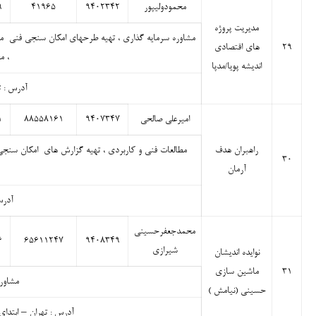
محمودولیپور
۹۴۰۲۳۴۲
۴۱۹۶۵
۹
مدیریت پروژه
مشاوره سرمایه گذاری ، تهیه طرحهای امکان سنجی فنی ما
۲۹
های اقتصادی
، م
اندیشه پویا/مدپا
آدرس : ته
امیرعلی صالحی
۹۴۰۷۳۴۷
۸۸۵۵۸۱۶۱
۱
راهبران هدف
مطالعات فنی و کاربردی ، تهیه گزارش های امکان سنجی ،
۳۰
آرمان
آدرس:
محمدجعفرحسینی
۶
۶۵۶۱۱۲۴۷
۹۴۰۸۳۴۹
شیرازی
نوایده اندیشان
۳۱
ماشین سازی
مشاور
حسینی (نیامش )
آدرس : تهران – ابتدا