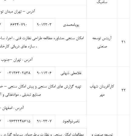
سامیک
آدرس – تهران میدان توحید – خیابان 
پویامحمدی
۹۰۱۲۳۰۳
۶۶۳۴۰۷۹۰
۷
آریتس توسعه
امکان سنجی ،مشاوره مطالعه طراحی نظارت فنی ، اجرا، ساخ
۲۱
صنعتی
، سازه های دریائی کارخان
آدرس : تهران –جنوب شر
غلامعلی شهابی
۹۰۱۱۳۰۶
۰۳۱۳۶۳۰۲۵۳۸
۶
کارآفرینان شهاب
تهیه گزارش های امکان سنجی و پیش امکان سنجی – خدمات
۲۲
مهر
صنایع تبدیلی ، موادغذائی و 
آدرس : اصفهان –چهارب
ناصرذوالجود
۹۱۰۲۳۰۷
۰۷۶۳۲۲۴۸۶۱۵
۷
توسعه صنعت و
مطالعات امکان سنجی و نظارت برطرحهای سرمایه گذاری ، بر