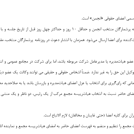
 رسمی اعضای حقوقی «انجمن» است.
دعوت هر نوبت از مجامع عمومی با یکبار درج آگهی در روزنامه پرشمارگان منتخب انجمن و ح
ننده برای اعضا ارسال می‌شود. همزمان با انتشار دعوت در روزنامه پرشمارگان منتخب، مقام
عضو هیات‌مدیره یا مدیرعامل شرکت مربوطه باشد، اما برای شرکت در مجامع عمومی و ان
وکیل این حق را به غیر ندارد .ضمناً اشخاص حقوقی و حقیقی می توانند وکالت یک عضو دیگر
 که رای‌گیری برای انتخاب یا عزل اعضای هیات‌مدیره و بازرسان باشد یا به صلاحدید مجم
ان اعضای حاضر نسبت به انتخاب هیات‌رییسه مجمع مرکب از یک رئیس، دو ناظر و یک منشی 
ن برای کلیه اعضا (حتی غایبان و مخالفان) لازم الاتباع است.
مع را تنظیم و منضم به فهرست اعضای حاضر به امضای هیات‌رییسه مجمع و نماینده اتاق 