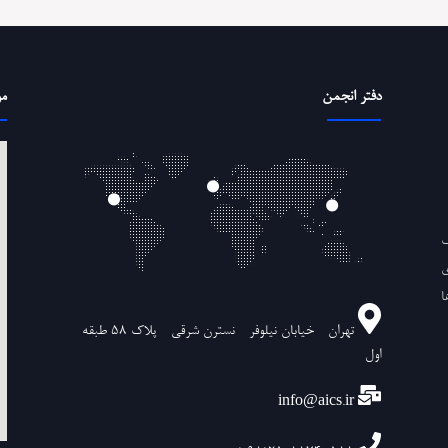
دفتر انجمن
مو
ف
ی
ا
تهران - خیابان نیلوفر - نسترن شرقی - پلاک ۵۸ طبقه
اول
info@aics.ir